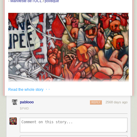
-
Manifeste de l'UCL
/
politique
· ·
Read the whole story
pablooo
2568 days ago
REPLY
$PWD