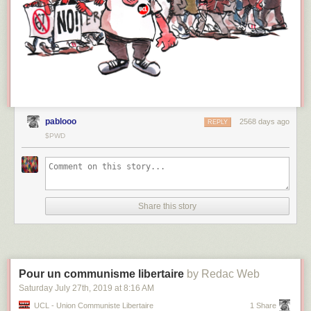
pablooo
2568 days ago
REPLY
$PWD
Share this story
Pour un communisme libertaire
by Redac Web
Saturday July 27
th
, 2019
at
8:16 AM
UCL - Union Communiste Libertaire
1 Share