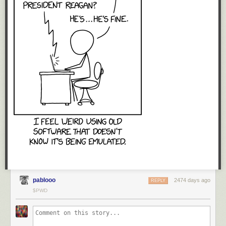
Anyhow, anybody who thinks that it’ll be easy to teach “meaning” (as I
described it above) to today’s generative AI is a fool, and you shouldn’t
give them your money.
Money and carbon
Another big problem we’re not talking about enough is the cost of
generative AI.
Nature
offers
Generative AI’s environmental costs are
soaring — and mostly secret
. In a Mastodon thread,
@Quixoticgeek@social.v.st
says
We need to talk about data centres
, and
includes a few hard and sobering numbers.
Short form: This shit is
expensive
, in dollars and in carbon load. Nvidia
pulled in
$60.9 billion in 2023, up 126% from the previous year
, and is
heading for a $100B/year run rate, while reporting a 75% margin.
Another thing these articles
don’t
mention is that building, deploying, and
running generative-AI systems requires significant effort from a small
group of people who now apparently constitute the world’s highest-paid
cadre of engineers. And good luck trying to hire one if you’re a
pablooo
2474 days ago
REPLY
mainstream company where IT is a cost center.
$PWD
All this means that for the technology to succeed, it not only has to do
something useful, but people and businesses will have to be ready to
pay a significantly high price for that something.