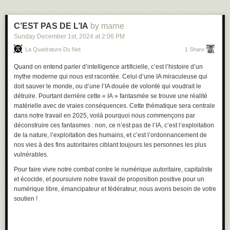
de politiques publiques accommodantes. Grâce à ces capitaux, ces
entreprises peuvent financer une croissance quasi-exponentielle de la
capacité de stockage et de calcul de données nécessaire pour entraîner
C’EST PAS DE L’IA
by marne
et faire tourner leurs modèles d’IA, en investissant dans des puces
Sunday December 1
st
, 2024
at
2:06 PM
graphiques (GPU), des câbles sous-marins et des data centers. Ces
La Quadrature Du Net
1 Share
composants et infrastructures nécessitant à leur tour des quantités
immenses de terres et métaux rares, d’eau et d’électricité.
Quand on entend parler d’intelligence artificielle, c’est l’histoire d’un
Lorsqu’on a en tête cette triple accumulation — de données, de
mythe moderne qui nous est racontée. Celui d’une IA miraculeuse qui
capitaux, de ressources —, on comprend pourquoi l’IA est le produit de
doit sauver le monde, ou d’une l’IA douée de volonté qui voudrait le
tout ce qui pose déjà problème dans l’économie du numérique, et en
détruire. Pourtant derrière cette « IA » fantasmée se trouve une réalité
quoi elle aggrave la facture. Or, le mythe marketing (et médiatique) de
matérielle avec de vraies conséquences. Cette thématique sera centrale
l’intelligence artificielle occulte délibérément les enjeux et les limites
dans notre travail en 2025, voilà pourquoi nous commençons par
intrinsèques à ces systèmes, y compris pour les plus performants d’entre
déconstruire ces fantasmes : non, ce n’est pas de l’IA, c’est l’exploitation
eux (biais, hallucinations, gabegie des moyens nécessaires à leur
de la nature, l’exploitation des humains, et c’est l’ordonnancement de
fonctionnement).
nos vies à des fins autoritaires ciblant toujours les personnes les plus
vulnérables.
L’exploitation au carré
Pour faire vivre notre combat contre le numérique autoritaire, capitaliste
L’emballement politico-médiatique autour de l’IA fait l’impasse sur les
et écocide, et poursuivre notre travail de proposition positive pour un
effets concrets de ces systèmes. Car bien loin de résoudre les
numérique libre, émancipateur et fédérateur, nous avons besoin de votre
problèmes actuels de l’humanité grâce à une prétendue rationalité
soutien !
supérieure qui émergerait de ses calculs, « l’IA » dans ses usages
concrets amplifie toutes les injustices existantes. Dans le champ
économique, elle se traduit par l’exploitation massive et brutale des