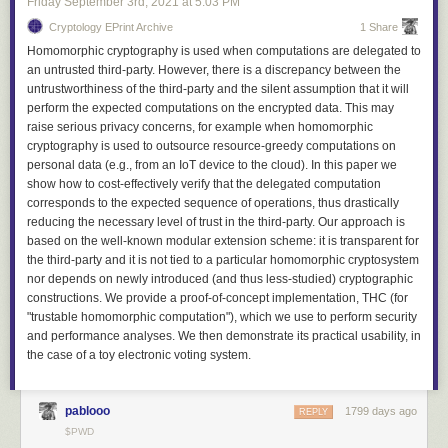
Friday September 3
rd
, 2021
at
5:03 PM
and so on are piling in and releasing effusive statements about building
the company around some new tech voodoo, the outcome, in my
Cryptology EPrint Archive
1 Share
experience, is very rarely good.
Homomorphic cryptography is used when computations are delegated to
an untrusted third-party. However, there is a discrepancy between the
But let’s be specific.
untrustworthiness of the third-party and the silent assumption that it will
Meaning
perform the expected computations on the encrypted data. This may
raise serious privacy concerns, for example when homomorphic
As I said above, I think the human mind has a large and important
cryptography is used to outsource resource-greedy computations on
language-processing system. But that’s not all. It’s also a (slow, poorly-
personal data (e.g., from an IoT device to the cloud). In this paper we
understood) computer, with access to a medium-large database of facts
show how to cost-effectively verify that the delegated computation
and recollections, an ultra-slow numeric processor, and a facilities for
corresponds to the expected sequence of operations, thus drastically
estimation, prediction, speculation, and invention. Let’s group all this
reducing the necessary level of trust in the third-party. Our approach is
stuff together and call it “meaning”.
based on the well-known modular extension scheme: it is transparent for
Have a look at
Climbing towards NLU: On Meaning, Form, and
the third-party and it is not tied to a particular homomorphic cryptosystem
Understanding in the Age of Data
by Emily Bender and Alexander Koller
nor depends on newly introduced (and thus less-studied) cryptographic
(July 2000). I don’t agree with all of it, and it addresses an earlier
constructions. We provide a proof-of-concept implementation, THC (for
generation of generative models, but it’s very thought-provoking. It
"trustable homomorphic computation"), which we use to perform security
postulates the “Octopus Test”, a good variation on the bad old Chinese-
and performance analyses. We then demonstrate its practical usability, in
Room analogy. It talks usefully about how human language acquisition
the case of a toy electronic voting system.
works. A couple of quotes: “It is instructive to look at the past to
appreciate this question. Computational linguistics has gone through
many fashion cycles over the course of its history” and “In this paper, we
pablooo
1799 days ago
REPLY
have argued that in contrast to some current hype, meaning cannot be
$PWD
learned from form alone.”