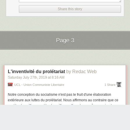
Share this story
Page 3
Next Page of Stories
Loading...
L'inventivité du prolétariat
by Redac Web
Saturday July 27
th
, 2019
at
8:16 AM
UCL - Union Communiste Libertaire
1 Share
Notre conception du socialisme n'est pas le fruit d'une élaboration
extérieure aux luttes du prolétariat. Nous affirmons au contraire que ce
sont les travailleuses et les travailleurs elles et eux-mêmes qui ont
inventé les bases d'une société alternative au capitalisme, à travers
leurs luttes et notamment dans les périodes révolutionnaires.
-
Manifeste de l'UCL
/
histoire