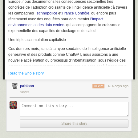
Europe, nous documentons les conséquences sectorielles très
concrètes de l’adoption croissante de l’intelligence artificielle : à travers
les campagnes
Technopolice
et
France Contrôle
, ou encore plus
récemment avec des enquêtes pour documenter
l’impact
environnemental des data centers
qui accompagnent la croissance
exponentielle des capacités de stockage et de calcul.
Une triple accumulation capitaliste
Ces derniers mois, suite à la
hype
soudaine de l’intelligence artificielle
générative et des produits comme ChatGPT, nous assistons à une
nouvelle accélération du processus d’informatisation, sous l’égide des
grandes entreprises et des États complices. Or, cette accélération est la
conséquence directe de tout ce qui pose déjà problème dans la
· · · · · · ·
Read the whole story
trajectoire numérique dominante. D’abord, une formidable accumulation
de données depuis de nombreuses années par les grandes
pablooo
614 days ago
REPLY
multinationales de la tech comme Google, Microsoft, Meta ou Amazon,
$PWD
qui nous surveillent pour mieux prédire nos comportements, et qui sont
désormais capables d’indexer de gigantesques corpus de textes, de
sons et d’images en s’appropriant le bien commun qu’est le Web.
Pour collecter, stocker et traiter toutes ces données, il faut une
prodigieuse accumulation de ressources. Celle-ci transparaît via les
Share this story
capitaux, d’abord : l’essor de la tech, dopée au capitalisme de
surveillance, a su s’attirer les faveurs des marchés financiers et profiter